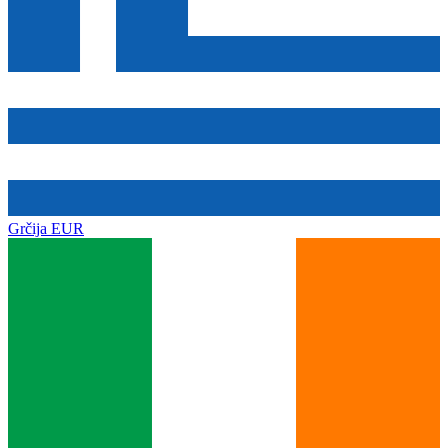
Grčija
EUR