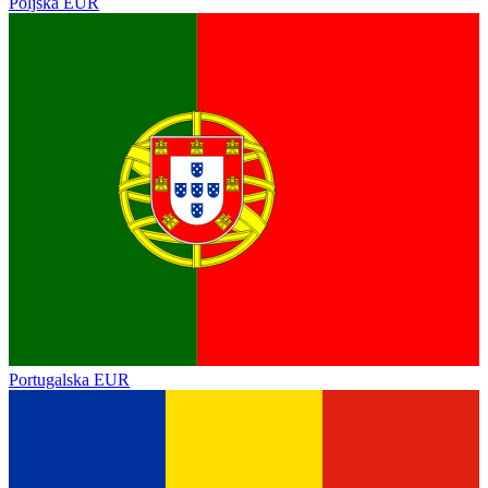
Poljska
EUR
Portugalska
EUR