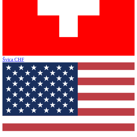
Švica
CHF