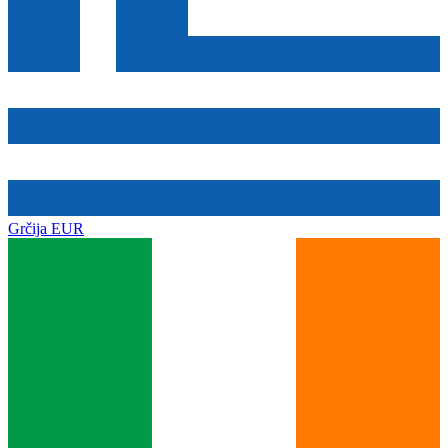
Grčija
EUR