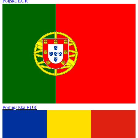
Poljska
EUR
Portugalska
EUR