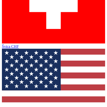
Švica
CHF