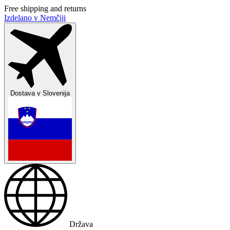
Free shipping and returns
Izdelano v Nemčiji
Dostava v
Slovenija
Država