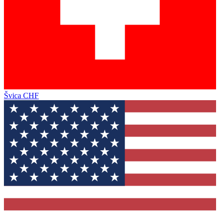
Švica
CHF