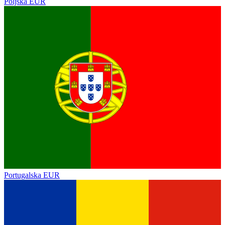
Poljska
EUR
Portugalska
EUR