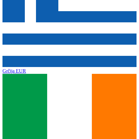
Grčija
EUR