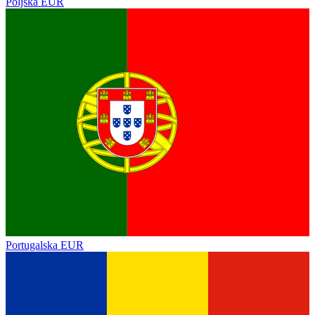
Poljska
EUR
Portugalska
EUR