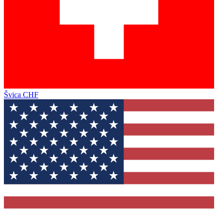
Švica
CHF