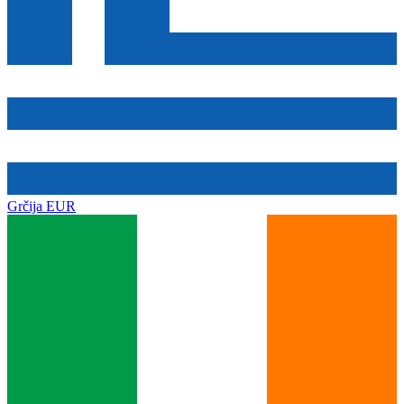
Grčija
EUR